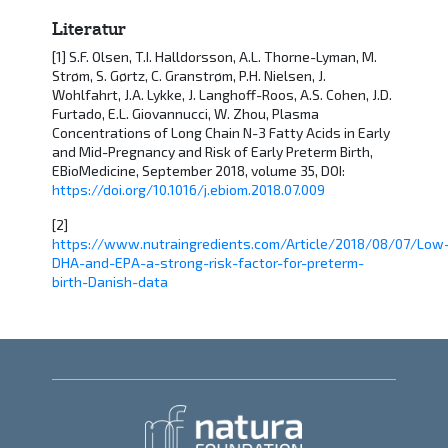
Literatur
[1] S.F. Olsen, T.I. Halldorsson, A.L. Thorne-Lyman, M.
Strøm, S. Gørtz, C. Granstrøm, P.H. Nielsen, J.
Wohlfahrt, J.A. Lykke, J. Langhoff-Roos, A.S. Cohen, J.D.
Furtado, E.L. Giovannucci, W. Zhou, Plasma
Concentrations of Long Chain N-3 Fatty Acids in Early
and Mid-Pregnancy and Risk of Early Preterm Birth,
EBioMedicine, September 2018, volume 35, DOI:
https://doi.org/10.1016/j.ebiom.2018.07.009
[2]
https://www.nutraingredients.com/Article/2018/08/07/Low
DHA-and-EPA-a-strong-risk-factor-for-preterm-
birth-Danish-data