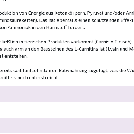
Produktion von Energie aus Ketonkörpern, Pyruvat und/oder Am
Aminosäureketten). Das hat ebenfalls einen schützenden Effe
 von Ammoniak in den Harnstoff fördert.
ließlich in tierischen Produkten vorkommt (Carnis = Fleisch),
g auch arm an den Bausteinen des L-Carnitins ist (Lysin und 
el entstehen.
reits seit fünfzehn Jahren Babynahrung zugefügt, was die Wic
mittels noch unterstreicht.
ansammlung
gen von L-Cartinin sind keine Gegenanzeigen bekannt. Einn
hwäche, Rhythmusstörungen)
roblematisch und ist gerade zu empfehlen, da diese auf vers