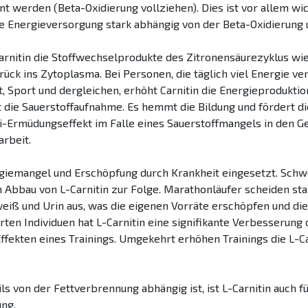
nt werden (Beta-Oxidierung vollziehen). Dies ist vor allem wi
hre Energieversorgung stark abhängig von der Beta-Oxidierung
arnitin die Stoffwechselprodukte des Zitronensäurezyklus wi
ück ins Zytoplasma. Bei Personen, die täglich viel Energie ve
, Sport und dergleichen, erhöht Carnitin die Energieproduktio
 die Sauerstoffaufnahme. Es hemmt die Bildung und fördert d
i-Ermüdungseffekt im Falle eines Sauerstoffmangels in den Ge
rbeit.
ergiemangel und Erschöpfung durch Krankheit eingesetzt. Sch
n Abbau von L-Carnitin zur Folge. Marathonläufer scheiden st
eiß und Urin aus, was die eigenen Vorräte erschöpfen und di
rten Individuen hat L-Carnitin eine signifikante Verbesserung
Effekten eines Trainings. Umgekehrt erhöhen Trainings die L-C
 von der Fettverbrennung abhängig ist, ist L-Carnitin auch für
ng.