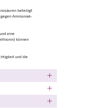
inosäuren beteiligt
kt gegen Ammoniak-
 und eine
Methionin) können
htigkeit und die
ahme während der
chiedene Weise zum