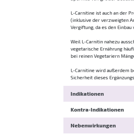
L-Carnitine ist auch an der 
(inklusive der verzweigten 
Vergiftung, da es den Einbau
Weil L-Carnitin nahezu aussch
vegetarische Ernährung häufi
bei reinen Vegetariern Mäng
L-Carnitine wird außerdem be
Sicherheit dieses Ergänzungs
Indikationen
Kontra-Indikationen
Chronische Müdigkeit
Schwäche
Anaerobie und Laktat
Nebenwirkungen
In den empfohlenen Dosierun
Herzerkrankungen (Sc
Schwangerschaft ist nicht p