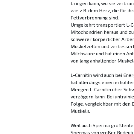
bringen kann, wo sie verbran
wie z.B. dem Herz, die für i
Fettverbrennung sind.
Umgekehrt transportiert L-C
Mitochondrien heraus und zur
schwerer körperlicher Arbeit
Muskelzellen und verbessert
Milchsäure und hat einen Ant
von lang anhaltender Muskela
L-Carnitin wird auch bei En
hat allerdings einen erhöhte
Mengen L-Carnitin über Schw
verzögern kann. Bei untrainie
Folge, vergleichbar mit den 
Muskeln.
Weil auch Sperma größtenteils
Spermas von großer Bedeutu