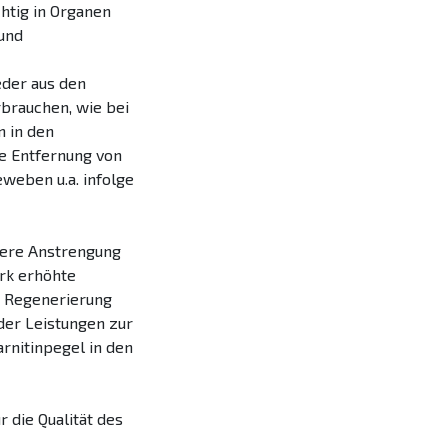
chtig in Organen
 und
eder aus den
rbrauchen, wie bei
n in den
ie Entfernung von
weben u.a. infolge
were Anstrengung
ark erhöhte
e Regenerierung
 der Leistungen zur
arnitinpegel in den
 die Qualität des